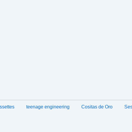
ssettes
teenage engineering
Cositas de Oro
Ses