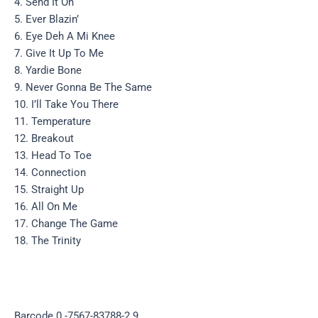
4. Send It On
5. Ever Blazin’
6. Eye Deh A Mi Knee
7. Give It Up To Me
8. Yardie Bone
9. Never Gonna Be The Same
10. I’ll Take You There
11. Temperature
12. Breakout
13. Head To Toe
14. Connection
15. Straight Up
16. All On Me
17. Change The Game
18. The Trinity
Barcode 0 -7567-83788-2 9