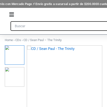
Ir
rés con Mercado Pago ⚡ Envío gratis a sucursal a partir de $200.000
3 cuota
al
Flyout
contenido
Menu
Search
Home
›
CDs
› CD / Sean Paul – The Trinity