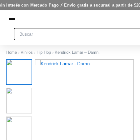
Ir
in interés con Mercado Pago ⚡ Envío gratis a sucursal a partir de $20
al
contenido
Search
Home
›
Vinilos
›
Hip Hop
› Kendrick Lamar – Damn.