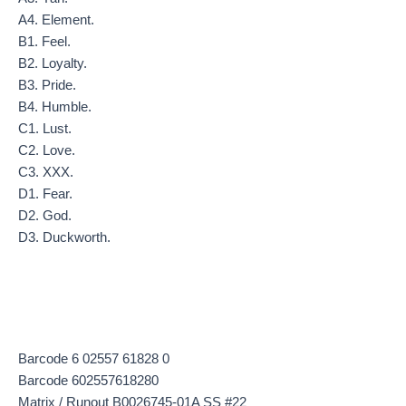
A4. Element.
B1. Feel.
B2. Loyalty.
B3. Pride.
B4. Humble.
C1. Lust.
C2. Love.
C3. XXX.
D1. Fear.
D2. God.
D3. Duckworth.
Barcode 6 02557 61828 0
Barcode 602557618280
Matrix / Runout B0026745-01A SS #22