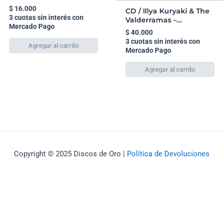
$
16.000
CD / Illya Kuryaki & The
3 cuotas sin interés con
Valderramas –
Mercado Pago
Unplugged (Ninja
$
40.000
Mental)
3 cuotas sin interés con
Mercado Pago
Copyright © 2025 Discos de Oro |
Política de Devoluciones