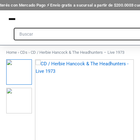
&
Ir
nterés con Mercado Pago ⚡ Envío gratis a sucursal a partir de $200.000
3 cuo
The
al
Headhunters
contenido
-
Live
Search
1973
cantidad
Home
›
CDs
› CD / Herbie Hancock & The Headhunters – Live 1973
CD
/
Herbie
Hancock
&
The
Headhunters
-
Live
1973
cantidad