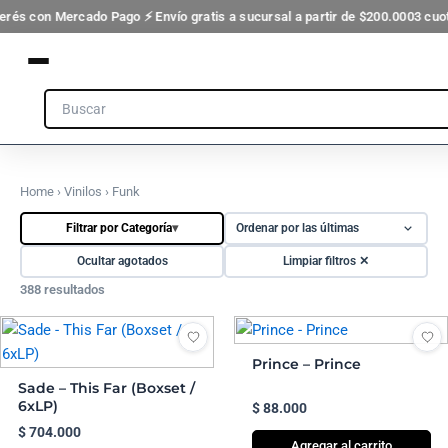
Ir
erés con Mercado Pago ⚡ Envío gratis a sucursal a partir de $200.000
3 cuota
al
contenido
Search
Home
›
Vinilos
› Funk
Filtrar por Categoría
▾
Ocultar agotados
Limpiar filtros ✕
388 resultados
Prince – Prince
Sade – This Far (Boxset /
6xLP)
$
88.000
$
704.000
Agregar al carrito