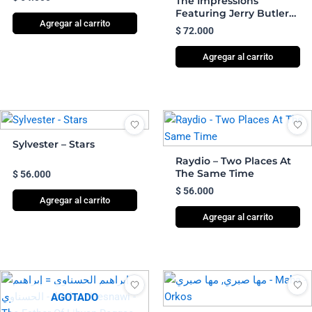
The Impressions
Featuring Jerry Butler
Agregar al carrito
And Curtis Mayfield –
$
72.000
The Vintage Years
Agregar al carrito
Sylvester – Stars
Raydio – Two Places At
The Same Time
$
56.000
$
56.000
Agregar al carrito
Agregar al carrito
AGOTADO