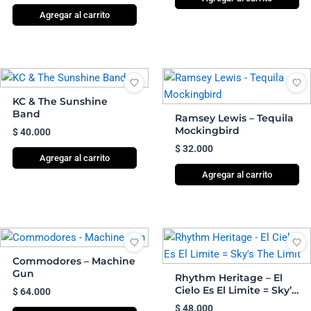
Agregar al carrito
KC & The Sunshine
Band
Ramsey Lewis – Tequila
Mockingbird
$
40.000
$
32.000
Agregar al carrito
Agregar al carrito
Commodores – Machine
Gun
Rhythm Heritage – El
Cielo Es El Limite = Sky’s
$
64.000
The Limit
$
48.000