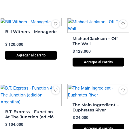
Bill Withers – Menagerie
Michael Jackson – Off
The Wall
$
120.000
$
128.000
Agregar al carrito
Agregar al carrito
The Main Ingredient –
Euphrates River
B.T. Express – Function
At The Junction (edición
$
24.000
Argentina)
$
104.000
Agregar al carrito