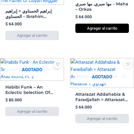
مها صبري, مها صبري – Maha
– Orkos
إبراهيم الحسناوي = إبراهيم
الحسناوي – Ibrahim
$
64.000
Hesnawi – The Father Of
$
64.000
Libyan Reggae
Agregar al carrito
AGOTADO
AGOTADO
Habibi Funk – An
Eclectic Selection Of
Attarazat Addahabia &
Music From The Arab
Faradjallah = Attarazat
$
80.000
World, Pt. 2
Addahabia و Faradjallah
$
64.000
– Al Hadaoui = الهداوي