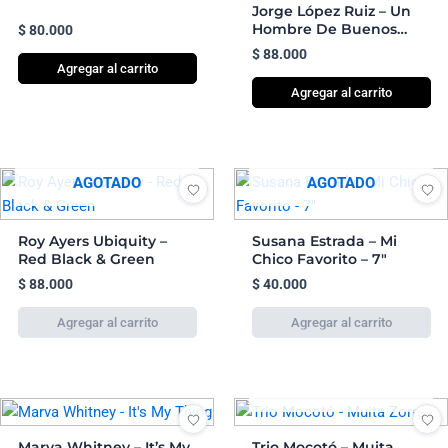
Jorge López Ruiz – Un
Hombre De Buenos
$
80.000
Aires
$
88.000
Agregar al carrito
Agregar al carrito
AGOTADO
AGOTADO
Roy Ayers Ubiquity –
Susana Estrada – Mi
Red Black & Green
Chico Favorito – 7″
$
88.000
$
40.000
AGOTADO
Marva Whitney – It’s My
Trio Mocotó – Muita