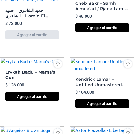
Cheb Bakr – Samh
Almea’ad / Rjana Lamta
حميد الشاعري = حميد
– 7″
الشاعري – Hamid El
$
48.000
Shaeri – The Slam! Years
$
72.000
(1983-1988)
Agregar al carrito
Erykah Badu – Mama’s
Gun
Kendrick Lamar –
Untitled Unmastered.
$
136.000
$
104.000
Agregar al carrito
Agregar al carrito
AGOTADO