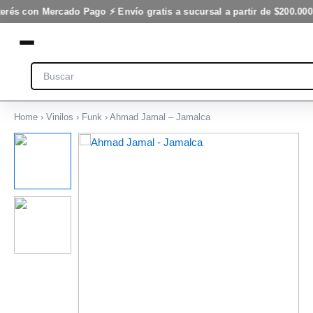
Ir
terés con Mercado Pago ⚡ Envío gratis a sucursal a partir de $200.000
al
contenido
Search
Home
›
Vinilos
›
Funk
› Ahmad Jamal – Jamalca