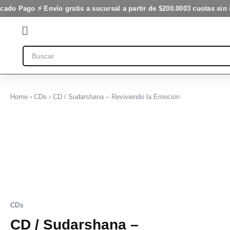
Reviviendo
Ir
cado Pago ⚡ Envío gratis a sucursal a partir de $200.000
3 cuotas sin 
la
al
Emoción
Flyout
contenido
cantidad
Menu
Search
Home
›
CDs
› CD / Sudarshana – Reviviendo la Emoción
CD
/
Sudarshana
-
Reviviendo
la
Emoción
cantidad
CDs
CD / Sudarshana –