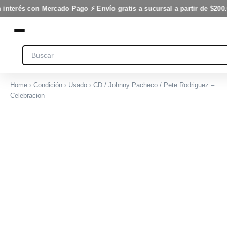
/
Ir
 interés con Mercado Pago ⚡ Envío gratis a sucursal a partir de $200.
Pete
al
Rodriguez
contenido
-
Celebracion
Search
cantidad
Home
›
Condición
›
Usado
› CD / Johnny Pacheco / Pete Rodriguez –
Celebracion
CD
/
Johnny
Pacheco
/
Pete
Rodriguez
-
Celebracion
cantidad