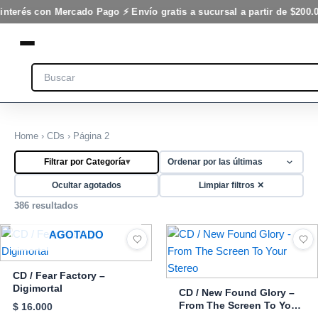
Ir
nterés con Mercado Pago ⚡ Envío gratis a sucursal a partir de $200.00
al
contenido
Search
Home
›
CDs
› Página 2
Filtrar por Categoría
▾
Ocultar agotados
Limpiar filtros ✕
386 resultados
AGOTADO
CD / Fear Factory –
Digimortal
CD / New Found Glory –
From The Screen To Your
$
16.000