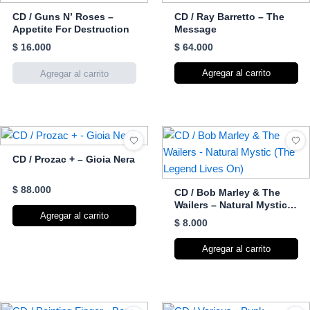
CD / Guns N’ Roses –
CD / Ray Barretto – The
Appetite For Destruction
Message
$
16.000
$
64.000
Agregar al carrito
CD / Prozac + – Gioia Nera
$
88.000
CD / Bob Marley & The
Wailers – Natural Mystic
Agregar al carrito
(The Legend Lives On)
$
8.000
Agregar al carrito