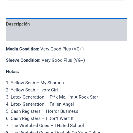
Descripción
Información adicional
Media Condition:
Very Good Plus (VG+)
Sleeve Condition:
Very Good Plus (VG+)
Notas:
1. Yellow Scab – My Sharona
2. Yellow Scab – Ivory Girl
3. Latex Generation – F**k Me, I’m A Rock Star
4. Latex Generation – Fallen Angel
5. Cash Registers – Horror Business
6. Cash Registers – I Don’t Want It
7. The Wretched Ones – I Hated School
8. The Wretched Ones – Lipstick On Your Collar