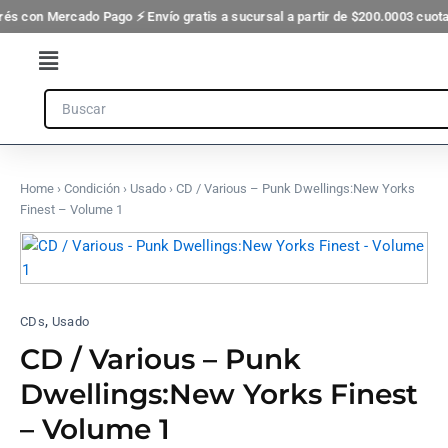
Punk
Ir
rés con Mercado Pago ⚡ Envío gratis a sucursal a partir de $200.000
3 cuota
Dwellings:New
al
Yorks
Flyout
contenido
Finest
-
Menu
Search
Volume
1
cantidad
Home
›
Condición
›
Usado
› CD / Various – Punk Dwellings:New Yorks
Finest – Volume 1
CD
/
Various
-
,
Punk
CDs
Usado
Dwellings:New
CD / Various – Punk
Yorks
Finest
Dwellings:New Yorks Finest
-
– Volume 1
Volume
1