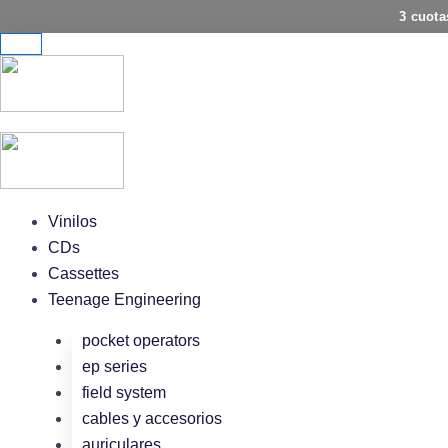
Ir
3 cuota
al
contenido
Vinilos
CDs
Cassettes
Teenage Engineering
pocket operators
ep series
field system
cables y accesorios
auriculares