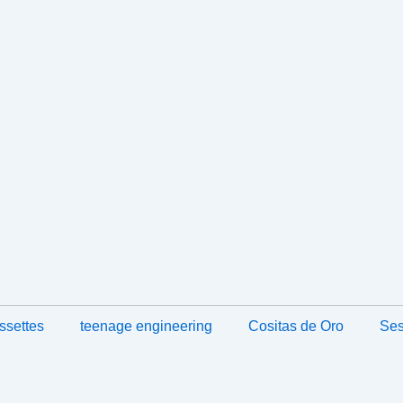
ssettes
teenage engineering
Cositas de Oro
Ses