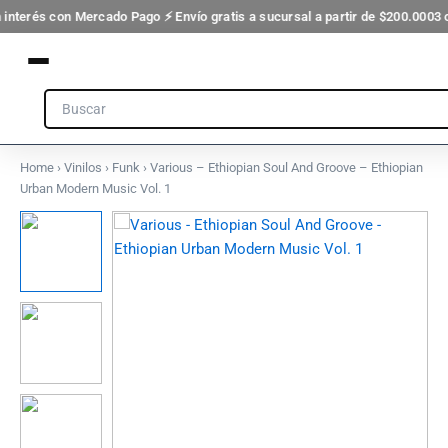
Ir
 interés con Mercado Pago ⚡ Envío gratis a sucursal a partir de $200.000
3 c
al
contenido
Search
Home
›
Vinilos
›
Funk
› Various – Ethiopian Soul And Groove – Ethiopian
Urban Modern Music Vol. 1