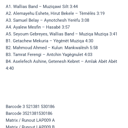
A1. Wallias Band – Muziqawi Silt 3:44
A2. Alemayehu Eshete, Hirut Bekele – Tèmèlès 3:19
A3. Samuel Belay – Aynotchesh Yerèfu 3:08
A4. Ayalew Mesfin – Hasabé 3:57
A5. Seyoum Gebreyes, Wallias Band – Muziqa Muziqa 3:41
B1. Getachew Mekuria – Yègènèt Muziqa 4:30
B2. Mahmoud Ahmed – Kulun: Mankwalèsh 5:58
B3. Tamrat Ferengi – Antchin Yagègnulet 4:03
B4. Aselefech Ashine, Getenesh Kebret – Amlak Abét Abét
4:40
Barcode 3 521381 530186
Barcode 3521381530186
Matrix / Runout LAP009 A
Matrix / Runout LAP009 B