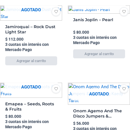
AGOTADO
AGOTADO
Janis Joplin – Pearl
Jamiroquai – Rock Dust
Light Star
$
80.000
3 cuotas sin interés con
$
112.000
Mercado Pago
3 cuotas sin interés con
Mercado Pago
AGOTADO
AGOTADO
Emapea – Seeds, Roots
& Fruits
Onom Agemo And The
Disco Jumpers &
$
80.000
Ahmed Ag Kaedy –
3 cuotas sin interés con
$
56.000
Tartit
Mercado Pago
3 cuotas sin interés con