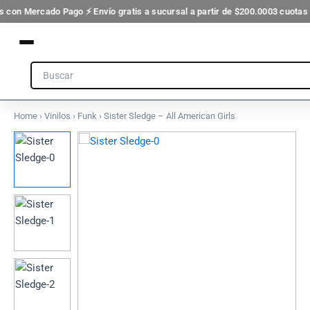
Ir
s con Mercado Pago ⚡ Envío gratis a sucursal a partir de $200.000
3 cuotas 
al
contenido
Search
Home
›
Vinilos
›
Funk
› Sister Sledge – All American Girls