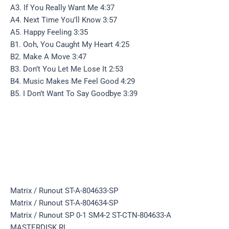
A3. If You Really Want Me 4:37
A4. Next Time You’ll Know 3:57
A5. Happy Feeling 3:35
B1. Ooh, You Caught My Heart 4:25
B2. Make A Move 3:47
B3. Don’t You Let Me Lose It 2:53
B4. Music Makes Me Feel Good 4:29
B5. I Don’t Want To Say Goodbye 3:39
Matrix / Runout ST-A-804633-SP
Matrix / Runout ST-A-804634-SP
Matrix / Runout SP 0-1 SM4-2 ST-CTN-804633-A
MASTERDISK RL