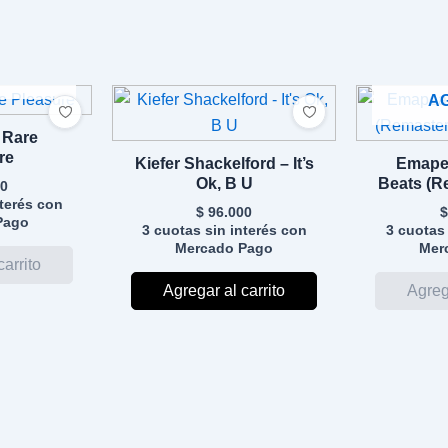
DO
A
 Rare
re
Kiefer Shackelford – It’s
Emape
Ok, B U
Beats (R
0
E
nterés con
$
96.000
$
Pago
3 cuotas sin interés con
3 cuotas 
Mercado Pago
Mer
Agregar al carrito