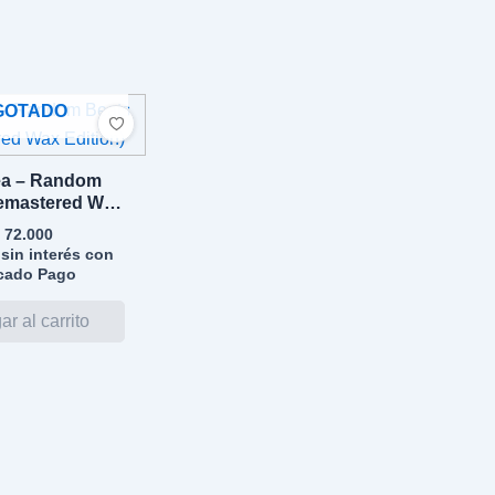
GOTADO
a – Random
emastered Wax
dition)
72.000
sin interés con
cado Pago