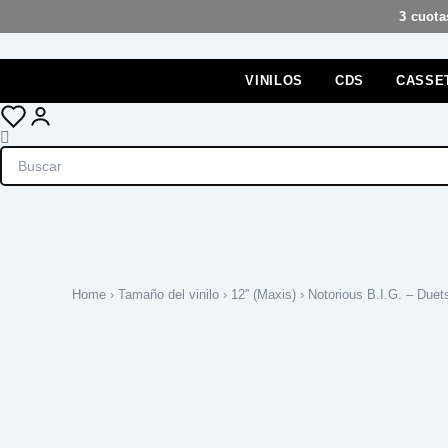
Ir
3 cuota
al
contenido
VINILOS
CDS
CASSE
Cart
Search
Home
›
Tamaño del vinilo
›
12'' (Maxis)
› Notorious B.I.G. – Duet