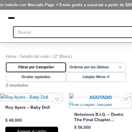
Ir
in interés con Mercado Pago ⚡ Envío gratis a sucursal a partir de $20
al
contenido
Search
Home
›
Tamaño del vinilo
› 12'' (Maxis)
Filtrar por Categoría
▾
Ocultar agotados
Limpiar filtros ✕
2 resultados
AGOTADO
Roy Ayers – Baby Doll
Notorious B.I.G. – Duets:
The Final Chapter
$
48.000
Sampler
$
56.000
Agregar al carrito