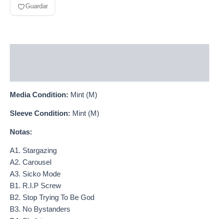
Guardar
Descripción
Información adicional
Media Condition:
Mint (M)
Sleeve Condition:
Mint (M)
Notas:
A1. Stargazing
A2. Carousel
A3. Sicko Mode
B1. R.I.P Screw
B2. Stop Trying To Be God
B3. No Bystanders