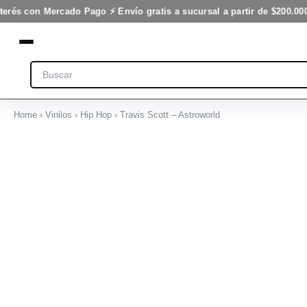
Ir
terés con Mercado Pago ⚡ Envío gratis a sucursal a partir de $200.000
al
contenido
Search
Home
›
Vinilos
›
Hip Hop
› Travis Scott – Astroworld