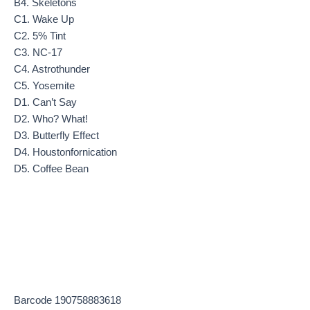
B4. Skeletons
C1. Wake Up
C2. 5% Tint
C3. NC-17
C4. Astrothunder
C5. Yosemite
D1. Can’t Say
D2. Who? What!
D3. Butterfly Effect
D4. Houstonfornication
D5. Coffee Bean
Barcode 190758883618