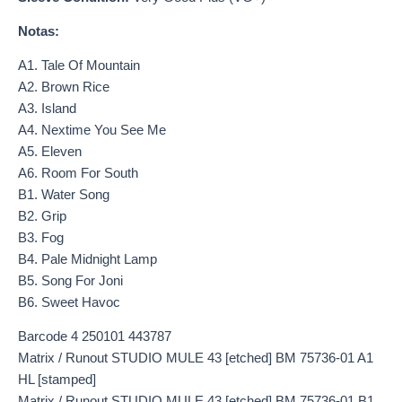
Notas:
A1. Tale Of Mountain
A2. Brown Rice
A3. Island
A4. Nextime You See Me
A5. Eleven
A6. Room For South
B1. Water Song
B2. Grip
B3. Fog
B4. Pale Midnight Lamp
B5. Song For Joni
B6. Sweet Havoc
Barcode 4 250101 443787
Matrix / Runout STUDIO MULE 43 [etched] BM 75736-01 A1
HL [stamped]
Matrix / Runout STUDIO MULE 43 [etched] BM 75736-01 B1