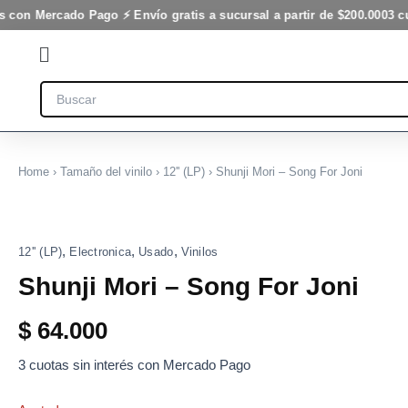
Ir
s con Mercado Pago ⚡ Envío gratis a sucursal a partir de $200.000
3 c
al
Flyout
contenido
Menu
Search
Home
›
Tamaño del vinilo
›
12'' (LP)
› Shunji Mori – Song For Joni
,
,
,
12'' (LP)
Electronica
Usado
Vinilos
Shunji Mori – Song For Joni
$
64.000
3 cuotas sin interés con Mercado Pago