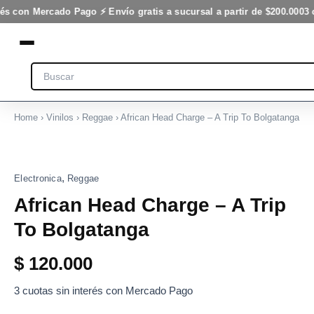
Ir
rés con Mercado Pago ⚡ Envío gratis a sucursal a partir de $200.000
3 
al
contenido
Search
Home
›
Vinilos
›
Reggae
› African Head Charge – A Trip To Bolgatanga
,
Electronica
Reggae
African Head Charge – A Trip
To Bolgatanga
$
120.000
3 cuotas sin interés con Mercado Pago