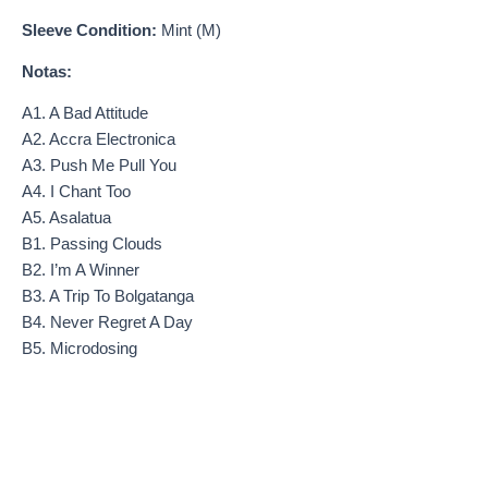
Sleeve Condition:
Mint (M)
Notas:
A1. A Bad Attitude
A2. Accra Electronica
A3. Push Me Pull You
A4. I Chant Too
A5. Asalatua
B1. Passing Clouds
B2. I’m A Winner
B3. A Trip To Bolgatanga
B4. Never Regret A Day
B5. Microdosing