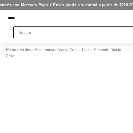
Ir
nterés con Mercado Pago ⚡ Envío gratis a sucursal a partir de $200.00
al
contenido
Search
Home
›
Vinilos
›
Electronica
› Nicola Cruz – Fabric Presents Nicola
Cruz