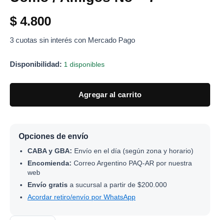
=
Piccolo
$
4.800
Uomo
/
3 cuotas sin interés con Mercado Pago
Amigos
No
Disponibilidad:
1 disponibles
-
7"
cantidad
Agregar al carrito
Opciones de envío
CABA y GBA:
Envío en el día (según zona y horario)
Encomienda:
Correo Argentino PAQ-AR por nuestra
web
Envío gratis
a sucursal a partir de $200.000
Acordar retiro/envío por WhatsApp