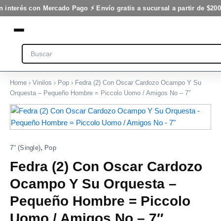
Cardozo
Ir
n interés con Mercado Pago ⚡ Envío gratis a sucursal a partir de $200
Ocampo
al
Y
contenido
Su
Orquesta
Search
-
Pequeño
Hombre
=
Home
›
Vinilos
›
Pop
› Fedra (2) Con Oscar Cardozo Ocampo Y Su
Piccolo
Orquesta – Pequeño Hombre = Piccolo Uomo / Amigos No – 7″
Uomo
Fedra
/
(2)
Amigos
Con
No
Oscar
-
,
Cardozo
7'' (Single)
Pop
7"
Ocampo
cantidad
Fedra (2) Con Oscar Cardozo
Y
Su
Ocampo Y Su Orquesta –
Orquesta
-
Pequeño Hombre = Piccolo
Pequeño
Uomo / Amigos No – 7″
Hombre