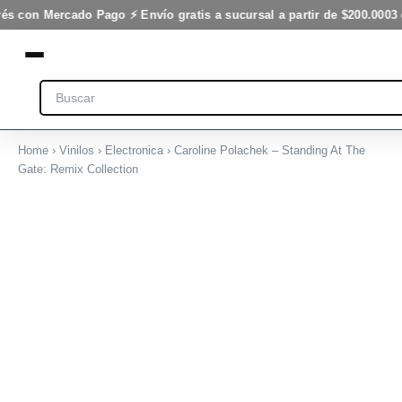
Ir
rés con Mercado Pago ⚡ Envío gratis a sucursal a partir de $200.000
3 
al
contenido
Search
Home
›
Vinilos
›
Electronica
› Caroline Polachek – Standing At The
Gate: Remix Collection