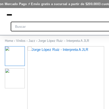
Interpreta
Ir
on Mercado Pago ⚡ Envío gratis a sucursal a partir de $200.000
3 cuota
A
al
JLR
contenido
cantidad
Search
Home
›
Vinilos
›
Jazz
› Jorge López Ruiz – Interpreta A JLR
Jorge
López
Ruiz
-
Interpreta
A
JLR
cantidad