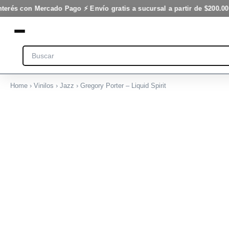
Spirit
Ir
nterés con Mercado Pago ⚡ Envío gratis a sucursal a partir de $200.00
cantidad
al
contenido
Search
Home
›
Vinilos
›
Jazz
› Gregory Porter – Liquid Spirit
Gregory
Porter
-
Liquid
Spirit
cantidad