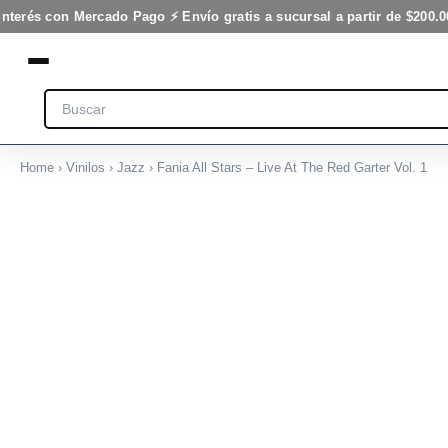
Live
Ir
interés con Mercado Pago ⚡ Envío gratis a sucursal a partir de $200.0
At
al
The
contenido
Red
Garter
Search
Vol.
1
cantidad
Home
›
Vinilos
›
Jazz
› Fania All Stars – Live At The Red Garter Vol. 1
Fania
All
Stars
-
Live
At
The
Red
Garter
Vol.
1
cantidad