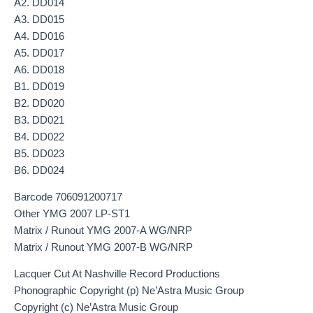
A2. DD014
A3. DD015
A4. DD016
A5. DD017
A6. DD018
B1. DD019
B2. DD020
B3. DD021
B4. DD022
B5. DD023
B6. DD024
Barcode 706091200717
Other YMG 2007 LP-ST1
Matrix / Runout YMG 2007-A WG/NRP
Matrix / Runout YMG 2007-B WG/NRP
Lacquer Cut At Nashville Record Productions
Phonographic Copyright (p) Ne’Astra Music Group
Copyright (c) Ne’Astra Music Group