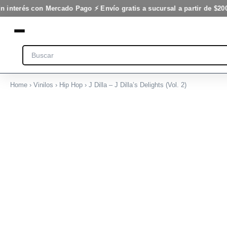
Dilla's
Ir
n interés con Mercado Pago ⚡ Envío gratis a sucursal a partir de $200
Delights
al
(Vol.
contenido
2)
cantidad
Search
Home
›
Vinilos
›
Hip Hop
› J Dilla – J Dilla’s Delights (Vol. 2)
J
Dilla
-
J
Dilla's
Delights
(Vol.
2)
cantidad