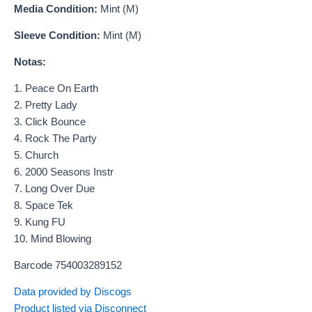
Media Condition:
Mint (M)
Sleeve Condition:
Mint (M)
Notas:
1. Peace On Earth
2. Pretty Lady
3. Click Bounce
4. Rock The Party
5. Church
6. 2000 Seasons Instr
7. Long Over Due
8. Space Tek
9. Kung FU
10. Mind Blowing
Barcode 754003289152
Data provided by Discogs
Product listed via Disconnect