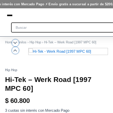
Ir
 interés con Mercado Pago ⚡ Envío gratis a sucursal a partir de $200
al
contenido
Search
Home
›
Vinilos
›
Hip Hop
› Hi-Tek – Werk Road [1997 MPC 60]
Hip Hop
Hi-Tek – Werk Road [1997
MPC 60]
$
60.800
3 cuotas sin interés con Mercado Pago