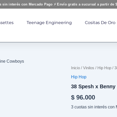
s sin interés con Mercado Pago ⚡ Envío gratis a sucursal a partir de 
settes
Teenage Engineering
Cositas De Oro
aine Cowboys
38
Inicio
/
Vinilos
/
Hip Hop
/ 
Spesh
Hip Hop
x
Benny
38 Spesh x Benny
-
Cocaine
$
96.000
Cowboys
cantidad
3 cuotas sin interés co