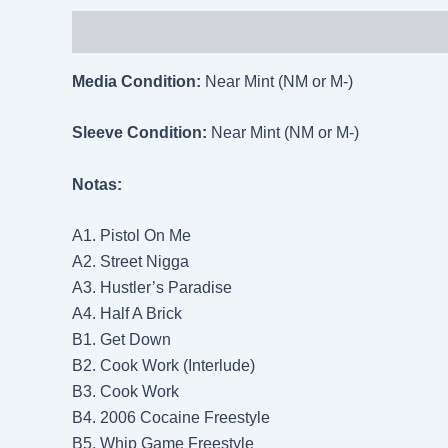
Descripción
Información adicional
Media Condition:
Near Mint (NM or M-)
Sleeve Condition:
Near Mint (NM or M-)
Notas:
A1. Pistol On Me
A2. Street Nigga
A3. Hustler’s Paradise
A4. Half A Brick
B1. Get Down
B2. Cook Work (Interlude)
B3. Cook Work
B4. 2006 Cocaine Freestyle
B5. Whip Game Freestyle