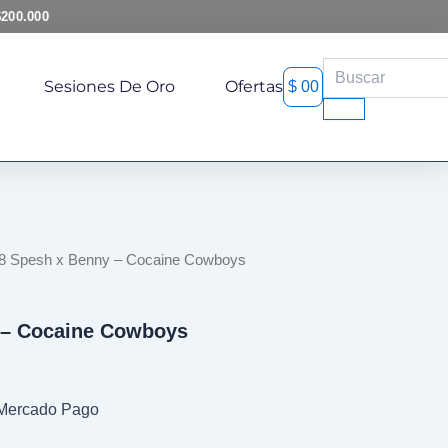
-
$200.000
Cocaine
Cowboys
Search
cantidad
Cart
Sesiones De Oro
Ofertas
$
0
0
38 Spesh x Benny – Cocaine Cowboys
 – Cocaine Cowboys
n Mercado Pago