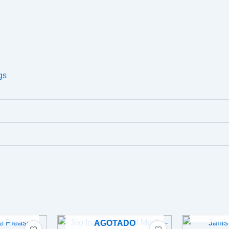
gs
DO
A
AGOTADO