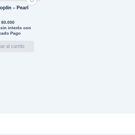
oplin – Pearl
80.000
sin interés con
cado Pago