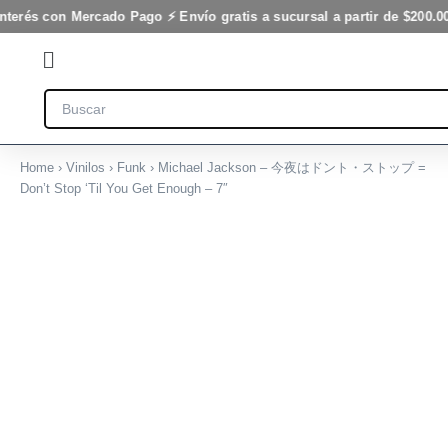
Ir
nterés con Mercado Pago ⚡ Envío gratis a sucursal a partir de $200.00
al
Flyout
contenido
Menu
Search
Home
›
Vinilos
›
Funk
› Michael Jackson – 今夜はドント・ストップ =
Don’t Stop ‘Til You Get Enough – 7″