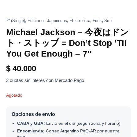
,
,
,
,
7'' (Single)
Ediciones Japonesas
Electronica
Funk
Soul
Michael Jackson – 今夜はドン
ト・ストップ = Don’t Stop ‘Til
You Get Enough – 7″
$
40.000
3 cuotas sin interés con Mercado Pago
Agotado
Opciones de envío
CABA y GBA:
Envío en el día (según zona y horario)
Encomienda:
Correo Argentino PAQ-AR por nuestra
web