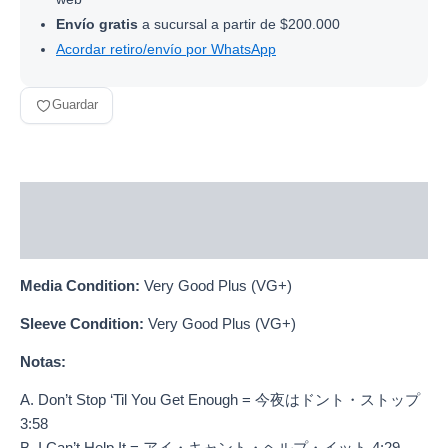
Envío gratis
a sucursal a partir de $200.000
Acordar retiro/envío por WhatsApp
Guardar
Descripción
Información adicional
Media Condition:
Very Good Plus (VG+)
Sleeve Condition:
Very Good Plus (VG+)
Notas:
A. Don’t Stop ‘Til You Get Enough = 今夜はドント・ストップ
3:58
B. I Can’t Help It = アイ・キャント・ヘルプ・イット 4:29