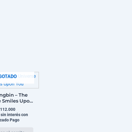
GOTADO
ngbin – The
e Smiles Upon
You
112.000
 sin interés con
cado Pago