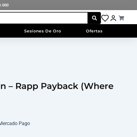
Payback
0.000
(Where
Iz
Cart
Moses)
cantidad
Sesiones De Oro
Ofertas
n – Rapp Payback (Where
n Mercado Pago