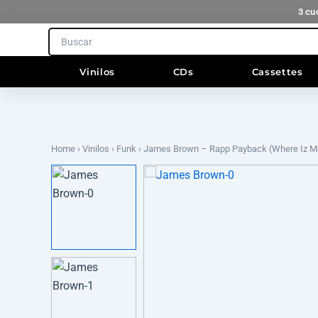
Ir
3 cu
al
Search
contenido
Vinilos
CDs
Cassettes
Home
›
Vinilos
›
Funk
› James Brown – Rapp Payback (Where Iz M