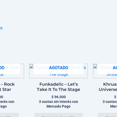
gs
DO
AGOTADO
A
 – Rock
Funkadelic – Let’s
Khrua
t Star
Take It To The Stage
Univers
00
$
96.000
$
terés con
3 cuotas sin interés con
3 cuotas
Pago
Mercado Pago
Mer