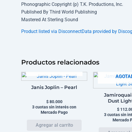
Phonographic Copyright (p) T.K. Productions, Inc.
Published By Third World Publishing
Mastered At Sterling Sound
Product listed via Disconnect
Data provided by Disco
Productos relacionados
AGOTADO
AGOTA
Janis Joplin – Pearl
Jamiroquai
Dust Ligh
$
80.000
3 cuotas sin interés con
$
112.0
Mercado Pago
3 cuotas sin in
Mercado 