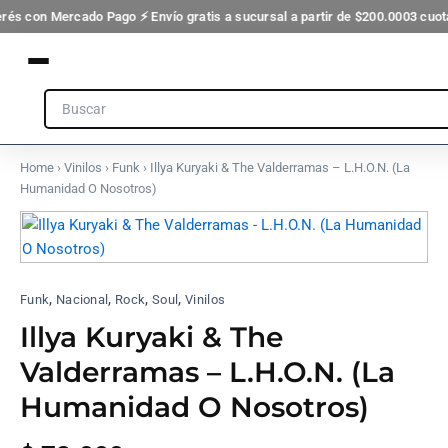
Valderramas
Ir
erés con Mercado Pago ⚡ Envío gratis a sucursal a partir de $200.000
3 cuota
-
al
L.H.O.N.
contenido
(La
Humanidad
Search
O
Nosotros)
cantidad
Home
›
Vinilos
›
Funk
› Illya Kuryaki & The Valderramas – L.H.O.N. (La
Humanidad O Nosotros)
Illya
Kuryaki
&
The
,
,
,
,
Valderramas
Funk
Nacional
Rock
Soul
Vinilos
-
Illya Kuryaki & The
L.H.O.N.
(La
Valderramas – L.H.O.N. (La
Humanidad
Humanidad O Nosotros)
O
Nosotros)
cantidad