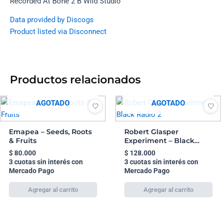
Recorded At Bone 2 B Wild Studio
Data provided by Discogs
Product listed via Disconnect
Productos relacionados
AGOTADO
AGOTADO
Emapea – Seeds, Roots
Robert Glasper
& Fruits
Experiment – Black
Radio 2
$
80.000
$
128.000
3 cuotas sin interés con
3 cuotas sin interés con
Mercado Pago
Mercado Pago