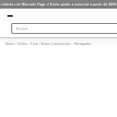
Ir
 interés con Mercado Pago ⚡ Envío gratis a sucursal a partir de $200.
al
contenido
Search
Home
›
Vinilos
›
Funk
› Brass Construction – Renegades