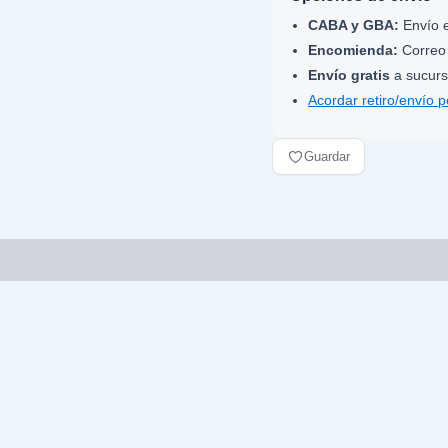
cantidad
CABA y GBA:
Envío e
Encomienda:
Correo 
Envío gratis
a sucurs
Acordar retiro/envío 
Guardar