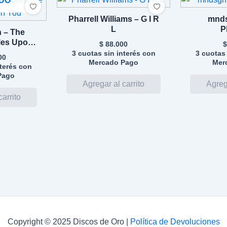
DO
Pharrell Williams – G I R
mnds
L
P
 – The
les Upon
$
88.000
$
3 cuotas sin interés con
3 cuotas 
00
Mercado Pago
Mer
nterés con
Pago
Copyright © 2025 Discos de Oro |
Política de Devoluciones