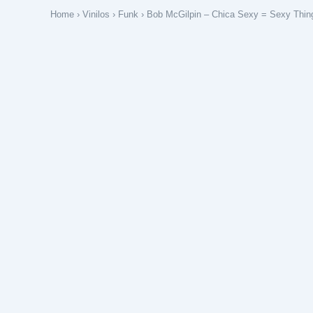
Home
›
Vinilos
›
Funk
› Bob McGilpin – Chica Sexy = Sexy Thin