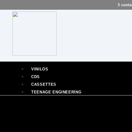
Ir
3 cuota
al
contenido
VINILOS
CDS
CASSETTES
TEENAGE ENGINEERING