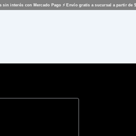
s sin interés con Mercado Pago ⚡ Envío gratis a sucursal a partir de 