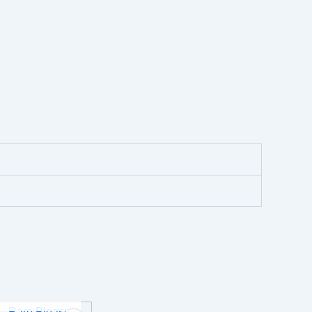
GOTADO