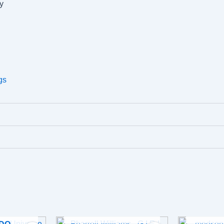
y
gs
AGOTADO
A