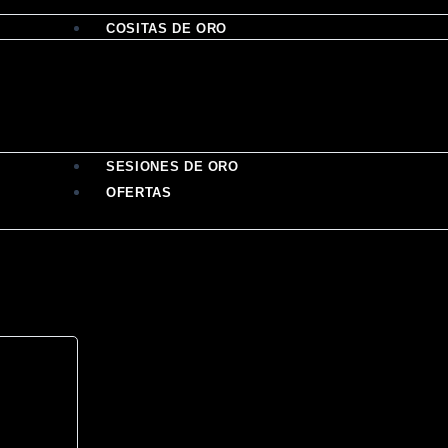
COSITAS DE ORO
SESIONES DE ORO
OFERTAS