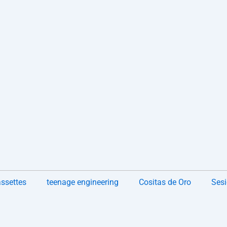
ssettes
teenage engineering
Cositas de Oro
Sesi