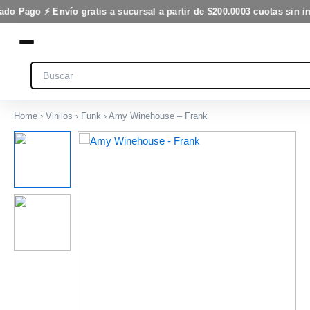
Ir
do Pago ⚡ Envío gratis a sucursal a partir de $200.000
3 cuotas sin in
al
contenido
Search
Home
›
Vinilos
›
Funk
› Amy Winehouse – Frank