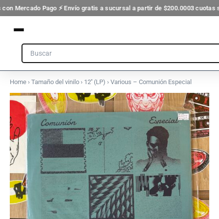
Ir
 con Mercado Pago ⚡ Envío gratis a sucursal a partir de $200.000
3 cuotas s
al
contenido
Search
Home
›
Tamaño del vinilo
›
12'' (LP)
› Various – Comuni​ó​n Especial