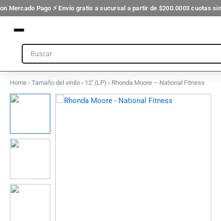
Fitness
Ir
con Mercado Pago ⚡ Envío gratis a sucursal a partir de $200.000
3 cuotas sin
cantidad
al
contenido
Search
Home
›
Tamaño del vinilo
›
12'' (LP)
› Rhonda Moore – National Fitness
Rhonda
Moore
-
National
Fitness
cantidad