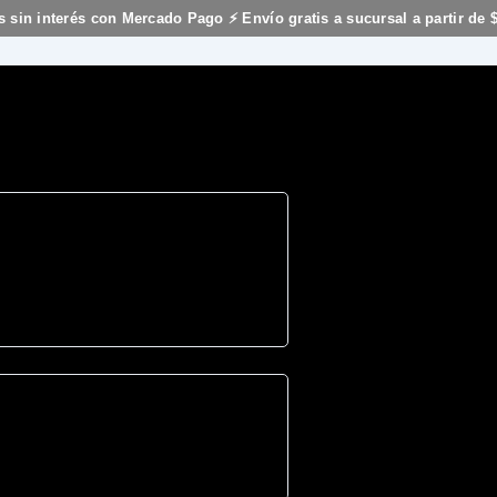
s sin interés con Mercado Pago ⚡ Envío gratis a sucursal a partir de 