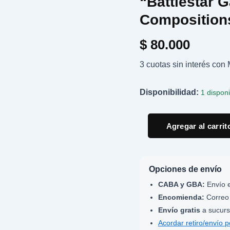
“Battlestar G
From
"Battlestar
Composition
Galactica"
And
$
80.000
Other
Original
3 cuotas sin interés co
Compositions
cantidad
Disponibilidad:
1 dispon
Agregar al carrit
Opciones de envío
CABA y GBA:
Envío e
Encomienda:
Correo 
Envío gratis
a sucurs
Acordar retiro/envío 