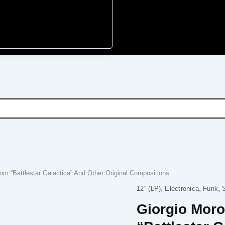
om “Battlestar Galactica” And Other Original Compositions
,
,
,
Giorgio
12'' (LP)
Electronica
Funk
Moroder
Giorgio Moro
-
Music