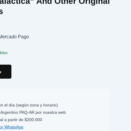
alactica” And Other Original
s
n Mercado Pago
ibles
o
n el día (según zona y horario)
Argentino PAQ-AR por nuestra web
al a partir de $200.000
por WhatsApp