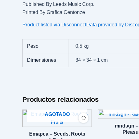
Published By Leeds Music Corp.
Printed By Grafica Centonze
Product listed via Disconnect
Data provided by Disco
Peso
0,5 kg
Dimensiones
34 × 34 × 1 cm
Productos relacionados
AGOTA
AGOTADO
mndsgn –
Pleasu
Emapea – Seeds, Roots