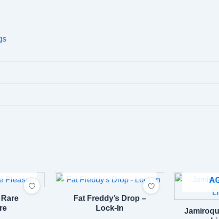
gs
DO
AGOTADO
A
 Rare
Fat Freddy’s Drop –
re
Lock-In
Jamiroqu