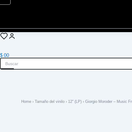
Cart
$
0
0
Search
Home
›
Tamaño del vinilo
›
12'' (LP)
› Giorgio Moroder – Music Fr