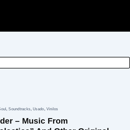
,
,
,
Soul
Soundtracks
Usado
Vinilos
der – Music From