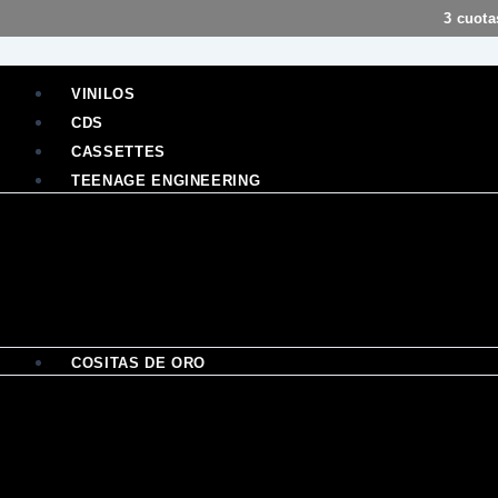
Ir
3 cuota
al
contenido
VINILOS
CDS
CASSETTES
TEENAGE ENGINEERING
COSITAS DE ORO