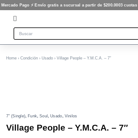
-
Ir
 Mercado Pago ⚡ Envío gratis a sucursal a partir de $200.000
3 cuotas 
7"
al
cantidad
Flyout
contenido
Menu
Search
Home
›
Condición
›
Usado
› Village People – Y.M.C.A. – 7″
Village
People
-
Y.M.C.A.
-
7"
cantidad
,
,
,
,
7'' (Single)
Funk
Soul
Usado
Vinilos
Village People – Y.M.C.A. – 7″