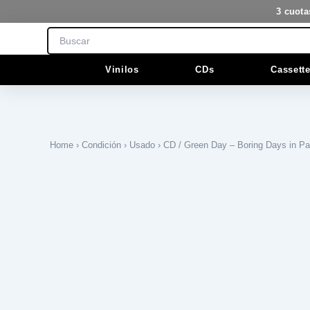
Ir
3 cuota
al
Search
contenido
Vinilos
CDs
Cassett
Home
›
Condición
›
Usado
› CD / Green Day – Boring Days in Pa