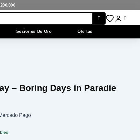
Boring
$200.000
Days
in
Cart
Paradie
cantidad
Sesiones De Oro
Ofertas
ay – Boring Days in Paradie
n Mercado Pago
ibles