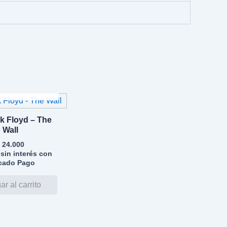
GOTADO
nk Floyd – The
Wall
24.000
sin interés con
cado Pago