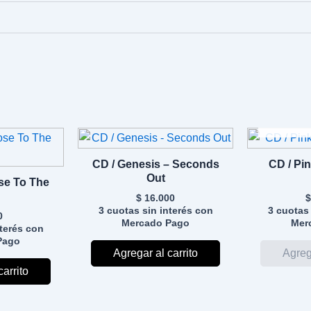
A
CD / Genesis – Seconds
CD / Pi
Out
se To The
$
16.000
$
3 cuotas sin interés con
3 cuotas 
0
Mercado Pago
Mer
nterés con
Pago
Agregar al carrito
carrito