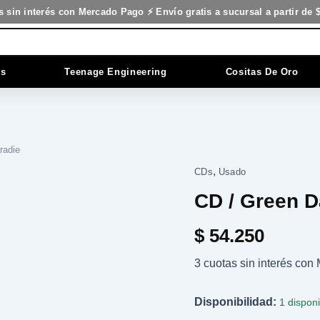
s sin interés con Mercado Pago ⚡ Envío gratis a sucursal a partir de 
es
Teenage Engineering
Cositas De Oro
radie
,
CD
CDs
Usado
/
CD / Green D
Green
Day
-
$
54.250
Boring
Days
3 cuotas sin interés co
in
Paradie
cantidad
Disponibilidad:
1 dispon