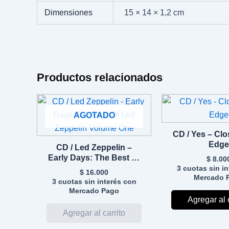
Dimensiones
15 × 14 × 1,2 cm
Productos relacionados
AGOTADO
CD / Yes – Clo
Edge
CD / Led Zeppelin –
Early Days: The Best Of
$
8.00
Led Zeppelin Volume
3 cuotas sin i
$
16.000
Mercado 
One
3 cuotas sin interés con
Mercado Pago
Agregar al 