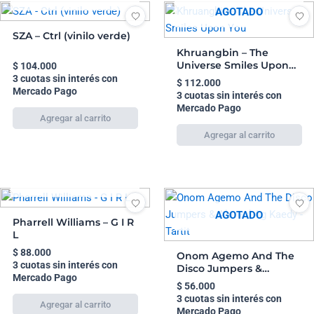
AGOTADO
SZA – Ctrl (vinilo verde)
Khruangbin – The
Universe Smiles Upon
$
104.000
You
3 cuotas sin interés con
$
112.000
Mercado Pago
3 cuotas sin interés con
Mercado Pago
AGOTADO
AGOTADO
Pharrell Williams – G I R
L
$
88.000
Onom Agemo And The
3 cuotas sin interés con
Disco Jumpers &
Mercado Pago
Ahmed Ag Kaedy –
$
56.000
Tartit
3 cuotas sin interés con
Mercado Pago