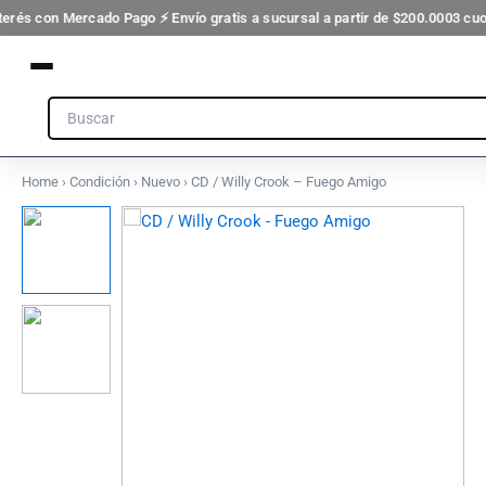
-
Ir
terés con Mercado Pago ⚡ Envío gratis a sucursal a partir de $200.000
3 cuo
Fuego
al
Amigo
contenido
cantidad
Search
Home
›
Condición
›
Nuevo
› CD / Willy Crook – Fuego Amigo
CD
/
Willy
Crook
-
Fuego
Amigo
cantidad