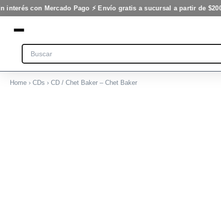
-
Ir
n interés con Mercado Pago ⚡ Envío gratis a sucursal a partir de $200
Chet
al
Baker
contenido
cantidad
Search
Home
›
CDs
› CD / Chet Baker – Chet Baker
CD
/
Chet
Baker
-
Chet
Baker
cantidad