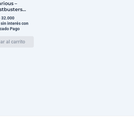
rious –
stbusters
inal Motion
$
32.000
 Soundtrack)
 sin interés con
cado Pago