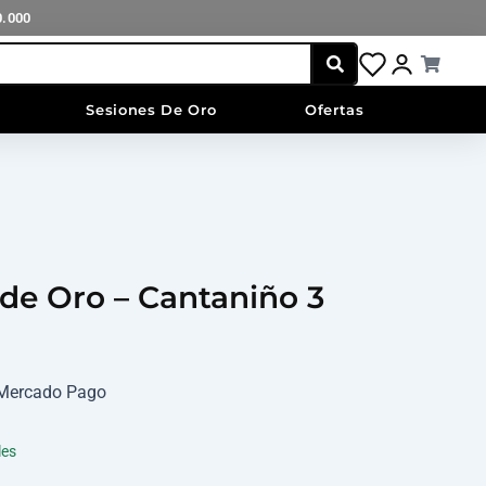
-
0.000
Cantaniño
3
Cart
cantidad
Sesiones De Oro
Ofertas
 de Oro – Cantaniño 3
n Mercado Pago
les