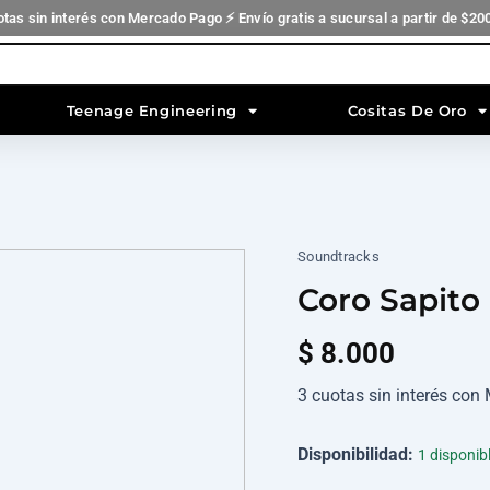
otas sin interés con Mercado Pago ⚡ Envío gratis a sucursal a partir de $20
Teenage Engineering
Cositas De Oro
Soundtracks
Coro
Sapito
Coro Sapito
de
Oro
$
8.000
-
Cantaniño
3
3 cuotas sin interés co
cantidad
Disponibilidad:
1 disponib