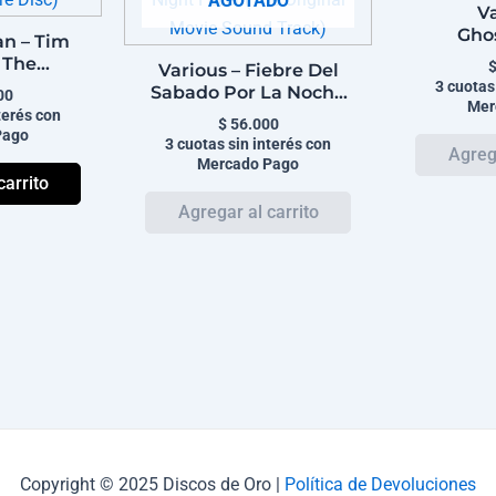
AGOTADO
Va
Gho
n – Tim
(Orig
 The
Various – Fiebre Del
Picture
Before
3 cuotas
Sabado Por La Noche
00
Mer
Limited
(Banda Original De La
terés con
$
56.000
ure Disc)
Pago
Pelicula) = Saturday
3 cuotas sin interés con
Night Fever (The
Mercado Pago
Original Movie Sound
carrito
Track)
Copyright © 2025 Discos de Oro |
Política de Devoluciones