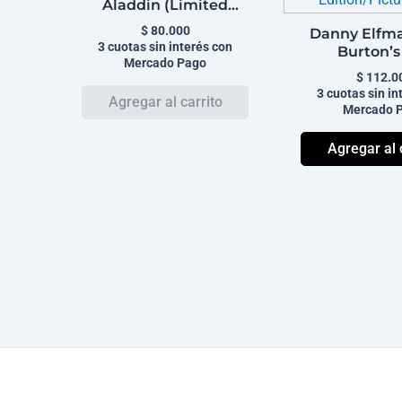
Aladdin (Limited
Edition)
$
80.000
Danny Elfma
3 cuotas sin interés con
Burton’s
Mercado Pago
Nightmare 
$
112.0
Christmas (
3 cuotas sin in
Edition/Pict
Mercado 
Agregar al 