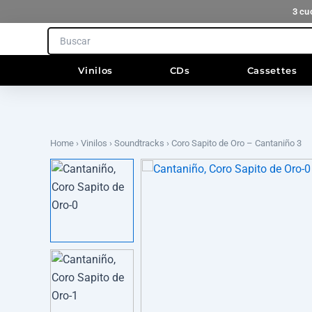
Ir
3 cu
al
Search
contenido
Vinilos
CDs
Cassettes
Home
›
Vinilos
›
Soundtracks
› Coro Sapito de Oro – Cantaniño 3