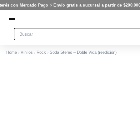
Vida
Ir
terés con Mercado Pago ⚡ Envío gratis a sucursal a partir de $200.000
(reedición)
al
cantidad
contenido
Search
Home
›
Vinilos
›
Rock
› Soda Stereo – Doble Vida (reedición)
Soda
Stereo
-
Doble
Vida
(reedición)
cantidad