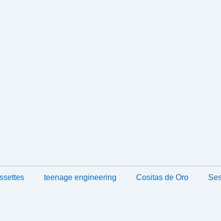
ssettes
teenage engineering
Cositas de Oro
Ses