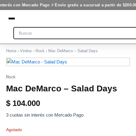
Ir
interés con Mercado Pago ⚡ Envío gratis a sucursal a partir de $200.0
al
contenido
Search
Home
›
Vinilos
›
Rock
› Mac DeMarco – Salad Days
Rock
Mac DeMarco – Salad Days
$
104.000
3 cuotas sin interés con Mercado Pago
Agotado