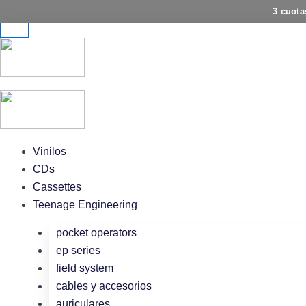
Ir
3 cuota
al
contenido
Vinilos
CDs
Cassettes
Teenage Engineering
pocket operators
ep series
field system
cables y accesorios
auriculares