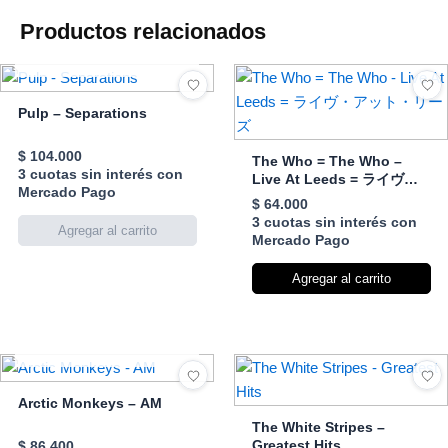
Productos relacionados
AGOTADO
Pulp – Separations
$
104.000
The Who = The Who –
3 cuotas sin interés con
Live At Leeds = ライヴ・
Mercado Pago
アット・リーズ
$
64.000
3 cuotas sin interés con
Mercado Pago
Agregar al carrito
AGOTADO
Arctic Monkeys – AM
The White Stripes –
Greatest Hits
$
86.400