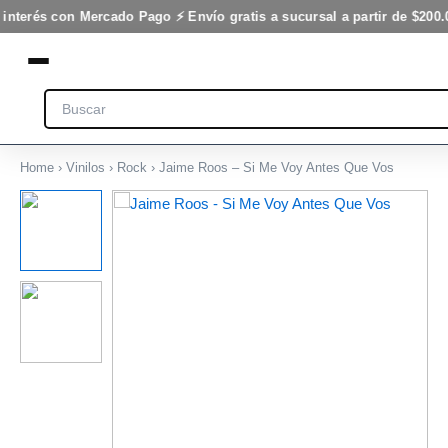
Me
Ir
 interés con Mercado Pago ⚡ Envío gratis a sucursal a partir de $200.
Voy
al
Antes
contenido
Que
Vos
Search
cantidad
Home
›
Vinilos
›
Rock
› Jaime Roos – Si Me Voy Antes Que Vos
Jaime
Roos
-
Si
Me
Voy
Antes
Que
Vos
cantidad