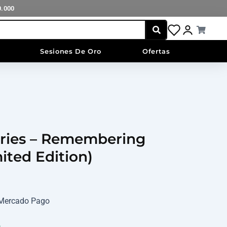
(Limited
0.000
Edition)
cantidad
Cart
Sesiones De Oro
Ofertas
ries – Remembering
ited Edition)
n Mercado Pago