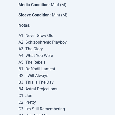
Media Condition:
Mint (M)
Sleeve Condition:
Mint (M)
Notas:
A1. Never Grow Old
A2. Schizophrenic Playboy
A3. The Glory
A4. What You Were
A5. The Rebels
B1. Daffodil Lament
B2. I Will Always
B3. This Is The Day
B4. Astral Projections
C1. Joe
C2. Pretty
C3. I’m Still Remembering