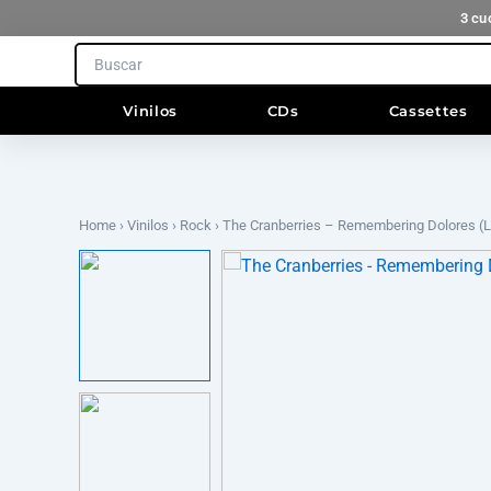
Ir
3 cu
al
Search
contenido
Vinilos
CDs
Cassettes
Home
›
Vinilos
›
Rock
› The Cranberries – Remembering Dolores (Li