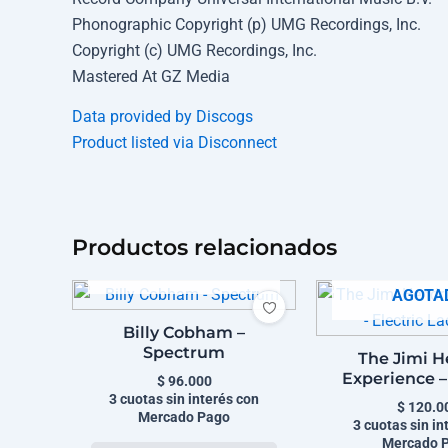
Phonographic Copyright (p) UMG Recordings, Inc.
Copyright (c) UMG Recordings, Inc.
Mastered At GZ Media
Data provided by Discogs
Product listed via Disconnect
Productos relacionados
AGOTADO
AGOTA
Billy Cobham –
Spectrum
The Jimi H
Experience –
$
96.000
Ladyla
3 cuotas sin interés con
$
120.0
Mercado Pago
3 cuotas sin in
Mercado 