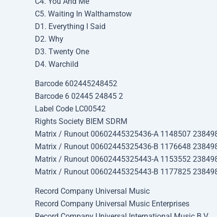
C4. You And Me
C5. Waiting In Walthamstow
D1. Everything I Said
D2. Why
D3. Twenty One
D4. Warchild
Barcode 602445248452
Barcode 6 02445 24845 2
Label Code LC00542
Rights Society BIEM SDRM
Matrix / Runout 00602445325436-A 1148507 23849
Matrix / Runout 00602445325436-B 1176648 23849
Matrix / Runout 00602445325443-A 1153552 23849
Matrix / Runout 00602445325443-B 1177825 23849
Record Company Universal Music
Record Company Universal Music Enterprises
Record Company Universal International Music B.V.