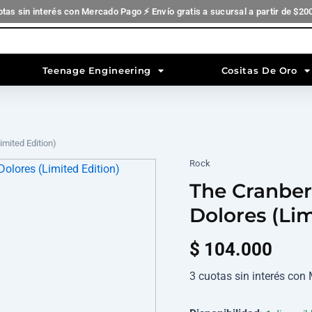
otas sin interés con Mercado Pago ⚡ Envío gratis a sucursal a partir de $20
Teenage Engineering
Cositas De Oro
mited Edition)
Rock
The
Cranberries
The Cranber
-
Remembering
Dolores (Lim
Dolores
(Limited
$
104.000
Edition)
cantidad
3 cuotas sin interés co