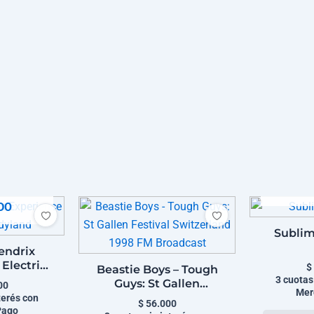
A
DO
Sublim
endrix
 Electric
$
Beastie Boys – Tough
nd
3 cuotas
Guys: St Gallen
00
Mer
Festival Switzerland
terés con
$
56.000
Pago
1998 FM Broadcast